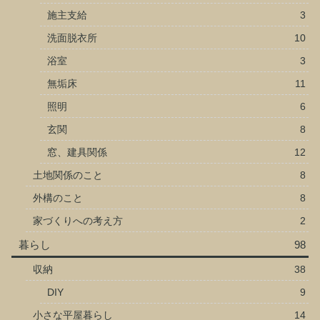
施主支給
3
洗面脱衣所
10
浴室
3
無垢床
11
照明
6
玄関
8
窓、建具関係
12
土地関係のこと
8
外構のこと
8
家づくりへの考え方
2
暮らし
98
収納
38
DIY
9
小さな平屋暮らし
14