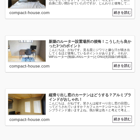
自身に言い聞かせていたのですが、じんわりと後悔してい
ることがあります。それが、寝室ベッド上のコンセント位
置です。「どういった点が使いづら...
compact-house.com
新築のルーター設置場所の後悔！こうしたら良か
った3つのポイント
こんにちは、がねです。見る度にジワリと嫌な汗が噴き出
してくるほど後悔しているポイントがあります。それが、
WiFiルーター(無線LANルーター)とONU(光回線の終端装置)
の設置場所です。当初はテレビ裏に光コンセントを設置
し、テレビボードに収...
compact-house.com
縦滑り出し窓のカーテンはどうする？アルミブラ
インドがおしゃれ！
こんにちは、がねです。皆さんは縦すべり出し窓の目隠し
ってどうされていますか？カフェカーテンロールスクリー
ンブラインド迷いますよね。我が家は色々と考えて考えて
考えて・・オーダーのアルミブラインドを取り付けまし
た。ブラインドって実際どうなんだろ...
compact-house.com