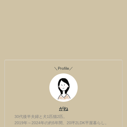
＼Profile／
がね
30代後半夫婦と犬1匹猫2匹。
2019年～2024年の約5年間、20坪2LDK平屋暮らし。