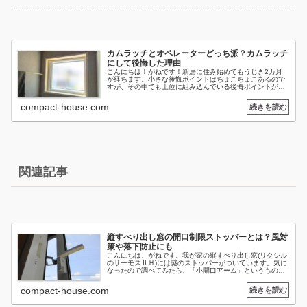
カムラッチとオペレーターどっち派？カムラッチ
にして後悔した理由
こんにちは！がねです！新居に住み始めてもうじき2カ月
が経ちます。小さな後悔ポイントはちょこちょこあるので
すが、その中でも上位に組み込んでいる後悔ポイントがあ
ります。それが、滑り出し窓のハンドルタイプ問題。カム
ラッチかオペレーターハンドルか、...
compact-house.com
関連記事
縦すべり出し窓の開口制限ストッパーとは？風対
策や落下防止にも
こんにちは、がねです。我が家の縦すべり出し窓(リクシル
のサーモスⅡＨ)には謎のストッパーがついています。気に
なったので調べてみたら、「小開口アーム」というものら
しい。「開口制限ストッパー」と呼ぶメーカーもあるよう
です。このストッパーが結構便...
compact-house.com