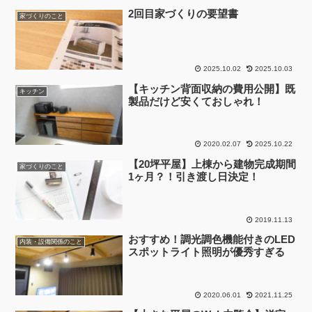
2回目家づくりの要望書
家づくりのこと
2025.10.02
2025.10.03
【キッチン背面収納の費用公開】既
キッチン
製品だけど安くておしゃれ！
2020.02.07
2025.10.22
【20坪平屋】上棟から建物完成期間
家づくりのこと
1ヶ月？！引き渡し日決定！
2019.11.13
おすすめ！調光調色機能付きのLED
内装・設備関係のこと
スポットライト照明が優秀すぎる
2020.06.01
2021.11.25