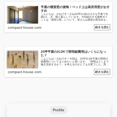
平屋の寝室窓の後悔！ベッド上は高所用窓がおす
すめ
こんにちは、がねです！がね20坪2LDKの小さな平屋で夫
婦2人、犬、猫と暮らしています。今回紹介する後悔ポイ
ントは「寝室の窓」について。皆さんは寝室の窓決めをす
る上で、なにを最優先にして考えていますか？私はまず
「採光」と「換気」でした。 北...
compact-house.com
20坪平屋の2LDKで照明総費用はいくらになっ
た？
こんにちは！がねです！今回は、20坪2LDK平屋の照明の
総費用についてまとめたいと思います。「照明はどこまで
施主支給するか？」を考えるのがとても大変でした。照明
プラン公開！平屋の2LDKで照明総費用はいくらになっ
た？総費用は、146,907...
compact-house.com
Profile