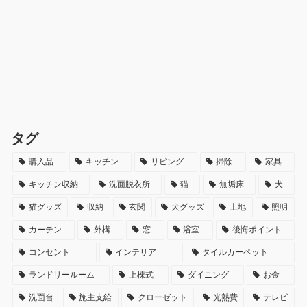
タグ
購入品
キッチン
リビング
掃除
家具
キッチン収納
洗面脱衣所
猫
無垢床
犬
猫グッズ
収納
玄関
犬グッズ
土地
照明
カーテン
外構
窓
浴室
後悔ポイント
コンセント
インテリア
タイルカーペット
ランドリールーム
上棟式
ダイニング
お金
洗面台
施主支給
クローゼット
光熱費
テレビ