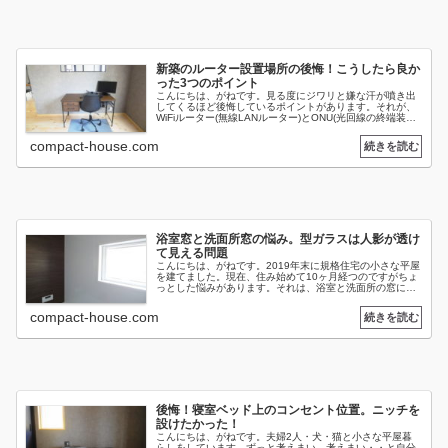
新築のルーター設置場所の後悔！こうしたら良か
った3つのポイント
こんにちは、がねです。見る度にジワリと嫌な汗が噴き出
してくるほど後悔しているポイントがあります。それが、
WiFiルーター(無線LANルーター)とONU(光回線の終端装置)
の設置場所です。当初はテレビ裏に光コンセントを設置
し、テレビボードに収...
compact-house.com
浴室窓と洗面所窓の悩み。型ガラスは人影が透け
て見える問題
こんにちは、がねです。2019年末に規格住宅の小さな平屋
を建てました。現在、住み始めて10ヶ月経つのですがちょ
っとした悩みがあります。それは、浴室と洗面所の窓につ
いてです。どちらも型ガラスの横すべり出し窓で、カーテ
ンは取り付けていないのです...
compact-house.com
後悔！寝室ベッド上のコンセント位置。ニッチを
設けたかった！
こんにちは、がねです。夫婦2人・犬・猫と小さな平屋暮
らしをしています。ずっと考えまい、考えまい・・と自分