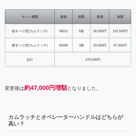
サッシ種類
規格
枚数
単価
金額
縦すべり窓(カムラッチ)
06011
5枚
38,500円
192,500円
横すべり窓(カムラッチ)
06005
3枚
29,000円
87,000円
合計
279,500円
約47,000円
増額
変更後は
となりました。
カムラッチとオペレーターハンドルはどちらが
高い？