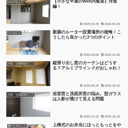
【小さな平屋のWeb内覧会】洋室
web内覧会
編！
2020.02.29
2020.04.29
新築のルーター設置場所の後悔！こ
コンセント
うしたら良かった3つのポイント
2020.04.09
2025.10.06
縦滑り出し窓のカーテンはどうす
内装・設備関係のこと
る？アルミブラインドがおしゃれ！
2020.06.25
2025.10.10
浴室窓と洗面所窓の悩み。型ガラス
内装・設備関係のこと
は人影が透けて見える問題
2020.10.15
2025.10.10
上棟式のお弁当にほっともっとをや
家づくりのこと