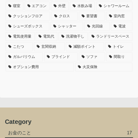
寝室
エアコン
外壁
水飲み場
シャワールーム
クッションフロア
クロス
要望書
室内窓
シューズボックス
シャッター
光回線
電波
電気使用量
電気代
洗濯物干し
ランドリースペース
こたつ
玄関収納
減額ポイント
トイレ
ガルバリウム
ブラインド
ソファ
間取り
オプション費用
火災保険
Category
お金のこと
17