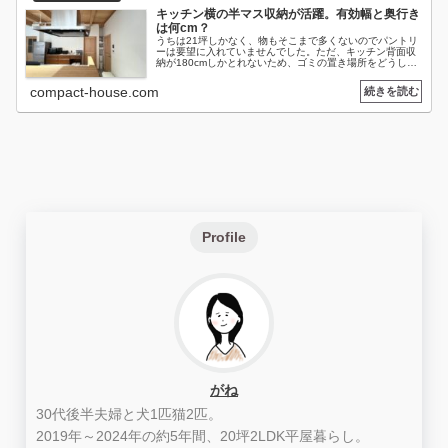
キッチン横の半マス収納が活躍。有効幅と奥行き
は何cm？
うちは21坪しかなく、物もそこまで多くないのでパントリ
ーは要望に入れていませんでした。ただ、キッチン背面収
納が180cmしかとれないため、ゴミの置き場所をどうしよ
うかと。そこで、キッチン横に半マス分（910の半分）の
収納スペースを作ってもら...
compact-house.com
Profile
がね
30代後半夫婦と犬1匹猫2匹。
2019年～2024年の約5年間、20坪2LDK平屋暮らし。