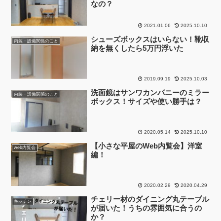
なの？
2021.01.06
2025.10.10
シューズボックスはいらない！靴収
内装・設備関係のこと
納を無くしたら5万円浮いた
2019.09.19
2025.10.03
洗面鏡はサンワカンパニーのミラー
内装・設備関係のこと
ボックス！サイズや使い勝手は？
2020.05.14
2025.10.10
【小さな平屋のWeb内覧会】洋室
web内覧会
編！
2020.02.29
2020.04.29
チェリー材のダイニング丸テーブル
キッチン
が届いた！うちの雰囲気に合うの
か？