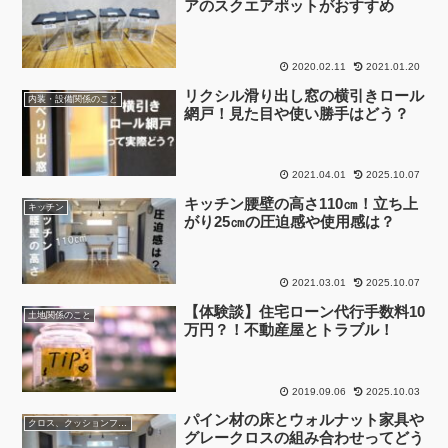
アのスクエアポットがおすすめ
2020.02.11
2021.01.20
リクシル滑り出し窓の横引きロール
内装・設備関係のこと
網戸！見た目や使い勝手はどう？
2021.04.01
2025.10.07
キッチン腰壁の高さ110㎝！立ち上
キッチン
がり25㎝の圧迫感や使用感は？
2021.03.01
2025.10.07
【体験談】住宅ローン代行手数料10
土地関係のこと
万円？！不動産屋とトラブル！
2019.09.06
2025.10.03
パイン材の床とウォルナット家具や
クロス、クッションフロア
グレークロスの組み合わせってどう