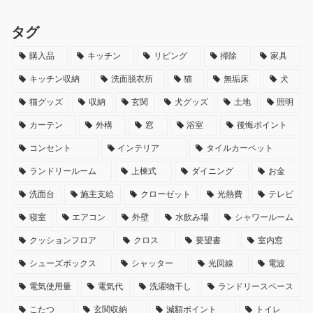
タグ
購入品
キッチン
リビング
掃除
家具
キッチン収納
洗面脱衣所
猫
無垢床
犬
猫グッズ
収納
玄関
犬グッズ
土地
照明
カーテン
外構
窓
浴室
後悔ポイント
コンセント
インテリア
タイルカーペット
ランドリールーム
上棟式
ダイニング
お金
洗面台
施主支給
クローゼット
光熱費
テレビ
寝室
エアコン
外壁
水飲み場
シャワールーム
クッションフロア
クロス
要望書
室内窓
シューズボックス
シャッター
光回線
電波
電気使用量
電気代
洗濯物干し
ランドリースペース
こたつ
玄関収納
減額ポイント
トイレ