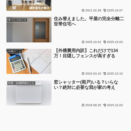
2021.02.28
2025.10.07
住み替えました。平屋の完全分離二
家づくりのこと
世帯住宅へ
2025.10.02
2025.10.03
【外構費用内訳】これだけで134
外構のこと
万！目隠しフェンスが高すぎる
2020.03.10
2025.10.10
窓シャッター(雨戸)いる？いらな
内装・設備関係のこと
い？絶対に必要な我が家の考え
2019.09.20
2025.10.03