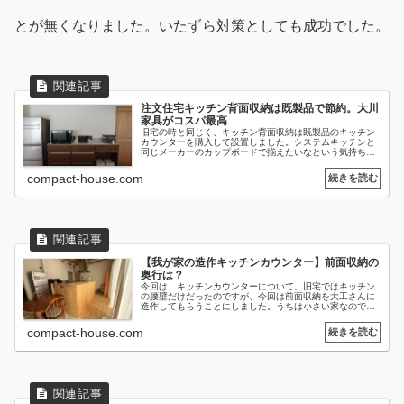
とが無くなりました。いたずら対策としても成功でした。
注文住宅キッチン背面収納は既製品で節約。大川
家具がコスパ最高
旧宅の時と同じく、キッチン背面収納は既製品のキッチン
カウンターを購入して設置しました。システムキッチンと
同じメーカーのカップボードで揃えたいなという気持ちは
ありつつ、金額で踏み切れず。1年以上迷って考えて、自
分の中でそこまで重要なポイントで...
compact-house.com
【我が家の造作キッチンカウンター】前面収納の
奥行は？
今回は、キッチンカウンターについて。旧宅ではキッチン
の腰壁だけだったのですが、今回は前面収納を大工さんに
造作してもらうことにしました。うちは小さい家なので、
生活用品をすべてLDKにまとめて管理したいなと考えてい
て。でも、リビングクローゼット...
compact-house.com