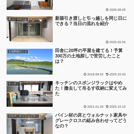
2026.08.05
新築引き渡しと引っ越しを同じ日に
家づくりのこと
できる？当日の流れを紹介
2020.02.04
田舎に20坪の平屋を建てる！予算
土地関係のこと
300万の土地探しで苦労したこと
は？
2019.09.02
2025.10.03
キッチンのスポンジラックはやめ
キッチン
た！撤去して吊るす収納に変えてみ
た
2021.01.26
2025.10.10
パイン材の床とウォルナット家具や
クロス、クッションフロア
グレークロスの組み合わせってどう
なの？