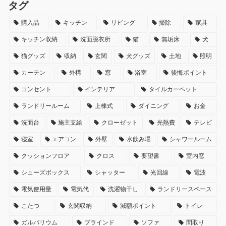
タグ
購入品
キッチン
リビング
掃除
家具
キッチン収納
洗面脱衣所
猫
無垢床
犬
猫グッズ
収納
玄関
犬グッズ
土地
照明
カーテン
外構
窓
浴室
後悔ポイント
コンセント
インテリア
タイルカーペット
ランドリールーム
上棟式
ダイニング
お金
洗面台
施主支給
クローゼット
光熱費
テレビ
寝室
エアコン
外壁
水飲み場
シャワールーム
クッションフロア
クロス
要望書
室内窓
シューズボックス
シャッター
光回線
電波
電気使用量
電気代
洗濯物干し
ランドリースペース
こたつ
玄関収納
減額ポイント
トイレ
ガルバリウム
ブラインド
ソファ
間取り