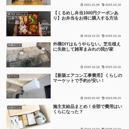
2021.01.06
2025.10.10
【くるめし弁当1000円クーポンあ
家づくりのこと
り】お弁当をお得に購入する方法
2019.10.23
2025.10.10
外構DIYはもうやらない。芝生植え
外構のこと
に失敗して雑草まみれの我が家
2020.10.19
2025.10.10
【新築エアコン工事費用】くらしの
エアコン
マーケットで予約が安い！
2020.02.03
2023.06.15
施主支給品まとめ！全部で費用はい
お金のこと
くらになった？