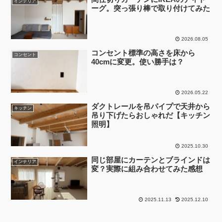
インテリア
ーグ。突っ張り棒で取り付けてみた
2026.08.05
コンセント標準の高さを床から
コンセント
40cmに変更。使い勝手は？
2026.05.22
ダクトレールを吊パイプで天井から
キッチン
吊り下げたらおしゃれだ【キッチン
照明】
2025.10.30
同じ部屋にカーテンとブラインドは
インテリア
変？実際に組み合わせてみた感想
2025.11.13
2025.12.10