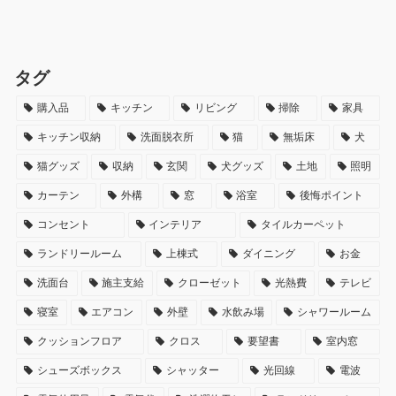
タグ
購入品
キッチン
リビング
掃除
家具
キッチン収納
洗面脱衣所
猫
無垢床
犬
猫グッズ
収納
玄関
犬グッズ
土地
照明
カーテン
外構
窓
浴室
後悔ポイント
コンセント
インテリア
タイルカーペット
ランドリールーム
上棟式
ダイニング
お金
洗面台
施主支給
クローゼット
光熱費
テレビ
寝室
エアコン
外壁
水飲み場
シャワールーム
クッションフロア
クロス
要望書
室内窓
シューズボックス
シャッター
光回線
電波