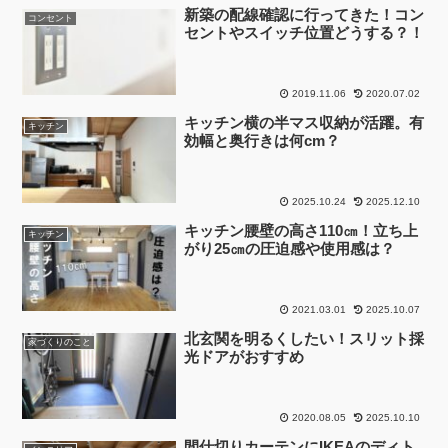
新築の配線確認に行ってきた！コン
コンセント
セントやスイッチ位置どうする？！
2019.11.06
2020.07.02
キッチン横の半マス収納が活躍。有
キッチン
効幅と奥行きは何cm？
2025.10.24
2025.12.10
キッチン腰壁の高さ110㎝！立ち上
キッチン
がり25㎝の圧迫感や使用感は？
2021.03.01
2025.10.07
北玄関を明るくしたい！スリット採
家づくりのこと
光ドアがおすすめ
2020.08.05
2025.10.10
間仕切りカーテンにIKEAのディト