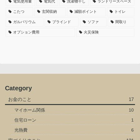
電気使用量
電気代
洗濯物干し
ランドリースペース
こたつ
玄関収納
減額ポイント
トイレ
ガルバリウム
ブラインド
ソファ
間取り
オプション費用
火災保険
Category
お金のこと
17
マイホーム関係
10
住宅ローン
1
光熱費
6