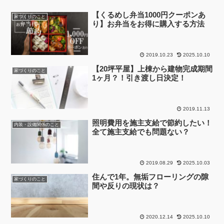
【くるめし弁当1000円クーポンあ
家づくりのこと
り】お弁当をお得に購入する方法
2019.10.23
2025.10.10
【20坪平屋】上棟から建物完成期間
家づくりのこと
1ヶ月？！引き渡し日決定！
2019.11.13
照明費用を施主支給で節約したい！
内装・設備関係のこと
全て施主支給でも問題ない？
2019.08.29
2025.10.03
住んで1年。無垢フローリングの隙
家づくりのこと
間や反りの現状は？
2020.12.14
2025.10.10