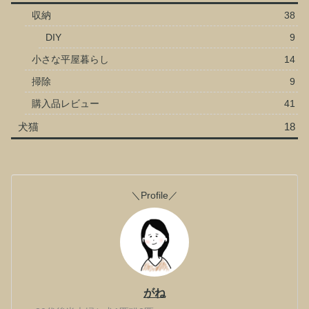
収納
38
DIY
9
小さな平屋暮らし
14
掃除
9
購入品レビュー
41
犬猫
18
＼Profile／
がね