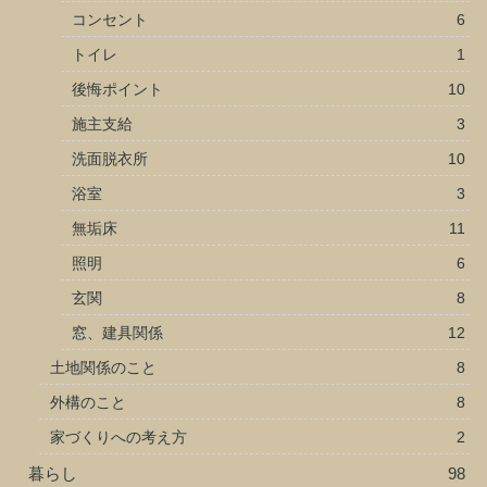
コンセント
6
トイレ
1
後悔ポイント
10
施主支給
3
洗面脱衣所
10
浴室
3
無垢床
11
照明
6
玄関
8
窓、建具関係
12
土地関係のこと
8
外構のこと
8
家づくりへの考え方
2
暮らし
98