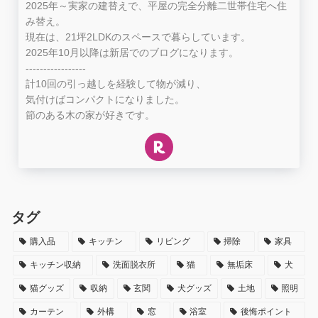
2025年～実家の建替えで、平屋の完全分離二世帯住宅へ住
み替え。
現在は、21坪2LDKのスペースで暮らしています。
2025年10月以降は新居でのブログになります。
-----------------
計10回の引っ越しを経験して物が減り、
気付けばコンパクトになりました。
節のある木の家が好きです。
タグ
購入品
キッチン
リビング
掃除
家具
キッチン収納
洗面脱衣所
猫
無垢床
犬
猫グッズ
収納
玄関
犬グッズ
土地
照明
カーテン
外構
窓
浴室
後悔ポイント