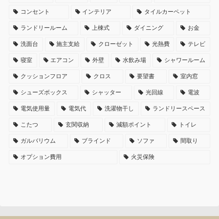
コンセント
インテリア
タイルカーペット
ランドリールーム
上棟式
ダイニング
お金
洗面台
施主支給
クローゼット
光熱費
テレビ
寝室
エアコン
外壁
水飲み場
シャワールーム
クッションフロア
クロス
要望書
室内窓
シューズボックス
シャッター
光回線
電波
電気使用量
電気代
洗濯物干し
ランドリースペース
こたつ
玄関収納
減額ポイント
トイレ
ガルバリウム
ブラインド
ソファ
間取り
オプション費用
火災保険