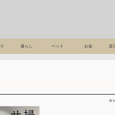
り
暮らし
ペット
お金
楽
2