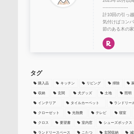
2025年10
-----------------
計10回の引っ
気付けばコンパ
節のある木の家
タグ
購入品
キッチン
リビング
掃除
収納
玄関
犬グッズ
土地
照明
インテリア
タイルカーペット
ランドリー
クローゼット
光熱費
テレビ
寝室
クロス
要望書
室内窓
シューズボックス
ランドリースペース
こたつ
玄関収納
減