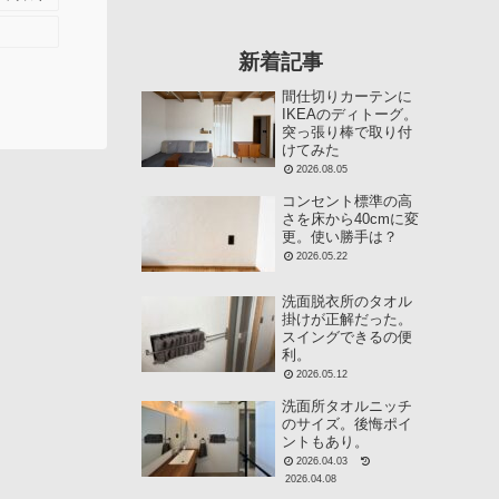
新着記事
間仕切りカーテンに
IKEAのディトーグ。
突っ張り棒で取り付
けてみた
2026.08.05
コンセント標準の高
さを床から40cmに変
更。使い勝手は？
2026.05.22
洗面脱衣所のタオル
掛けが正解だった。
スイングできるの便
利。
2026.05.12
洗面所タオルニッチ
のサイズ。後悔ポイ
ントもあり。
2026.04.03
2026.04.08