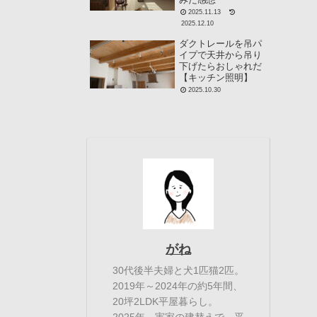
2025.11.13
2025.12.10
ダクトレールを吊パ
イプで天井から吊り
下げたらおしゃれだ
【キッチン照明】
2025.10.30
がね
30代後半夫婦と犬1匹猫2匹。
2019年～2024年の約5年間、
20坪2LDK平屋暮らし。
2025年～実家の建替えで、平