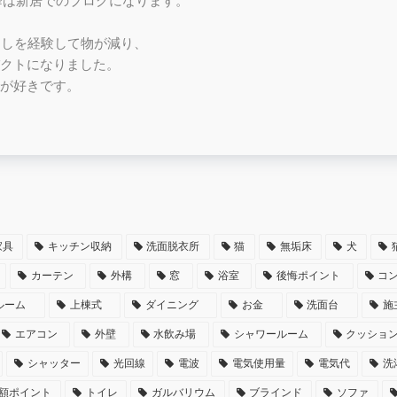
月以降は新居でのブログになります。
越しを経験して物が減り、
クトになりました。
が好きです。
家具
キッチン収納
洗面脱衣所
猫
無垢床
犬
カーテン
外構
窓
浴室
後悔ポイント
コ
ルーム
上棟式
ダイニング
お金
洗面台
施
エアコン
外壁
水飲み場
シャワールーム
クッショ
シャッター
光回線
電波
電気使用量
電気代
洗
額ポイント
トイレ
ガルバリウム
ブラインド
ソファ