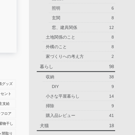
照明
6
玄関
8
窓、建具関係
12
土地関係のこと
8
外構のこと
8
家づくりへの考え方
2
暮らし
98
収納
38
猫グッズ
DIY
9
ンセント
小さな平屋暮らし
14
主支給
掃除
9
ンフロア
購入品レビュー
41
濯物干し
犬猫
18
間取り