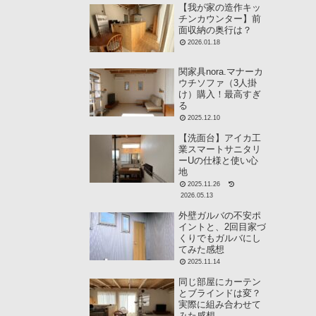
【我が家の造作キッ
チンカウンター】前
面収納の奥行は？
2026.01.18
関家具nora.マナーカ
ウチソファ（3人掛
け）購入！最高すぎ
る
2025.12.10
【洗面台】アイカ工
業スマートサニタリ
ーUの仕様と使い心
地
2025.11.26
2026.05.13
外壁ガルバの不安ポ
イントと、2回目家づ
くりでもガルバにし
てみた感想
2025.11.14
同じ部屋にカーテン
とブラインドは変？
実際に組み合わせて
みた感想