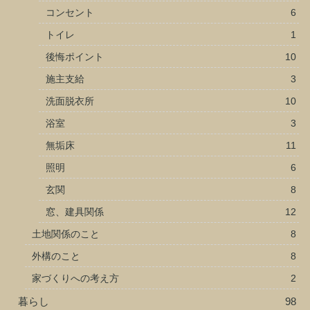
コンセント
6
トイレ
1
後悔ポイント
10
施主支給
3
洗面脱衣所
10
浴室
3
無垢床
11
照明
6
玄関
8
窓、建具関係
12
土地関係のこと
8
外構のこと
8
家づくりへの考え方
2
暮らし
98