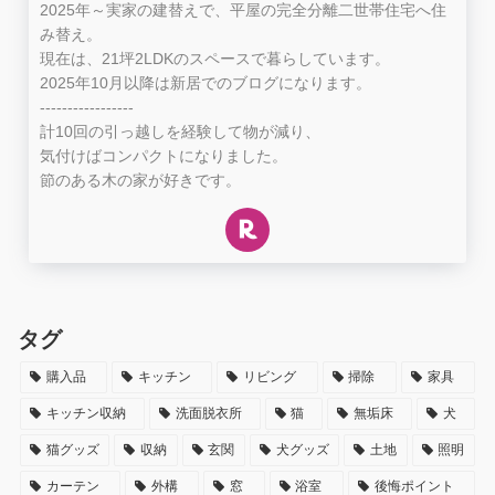
2025年～実家の建替えで、平屋の完全分離二世帯住宅へ住
み替え。
現在は、21坪2LDKのスペースで暮らしています。
2025年10月以降は新居でのブログになります。
-----------------
計10回の引っ越しを経験して物が減り、
気付けばコンパクトになりました。
節のある木の家が好きです。
タグ
購入品
キッチン
リビング
掃除
家具
キッチン収納
洗面脱衣所
猫
無垢床
犬
猫グッズ
収納
玄関
犬グッズ
土地
照明
カーテン
外構
窓
浴室
後悔ポイント