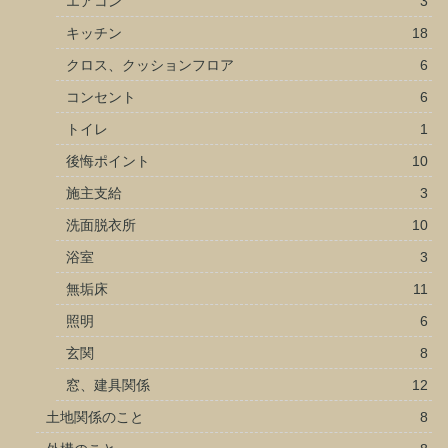
エアコン
3
キッチン
18
クロス、クッションフロア
6
コンセント
6
トイレ
1
後悔ポイント
10
施主支給
3
洗面脱衣所
10
浴室
3
無垢床
11
照明
6
玄関
8
窓、建具関係
12
土地関係のこと
8