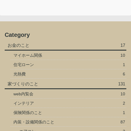
Category
お金のこと
17
マイホーム関係
10
住宅ローン
1
光熱費
6
家づくりのこと
131
web内覧会
10
インテリア
2
保険関係のこと
1
内装・設備関係のこと
87