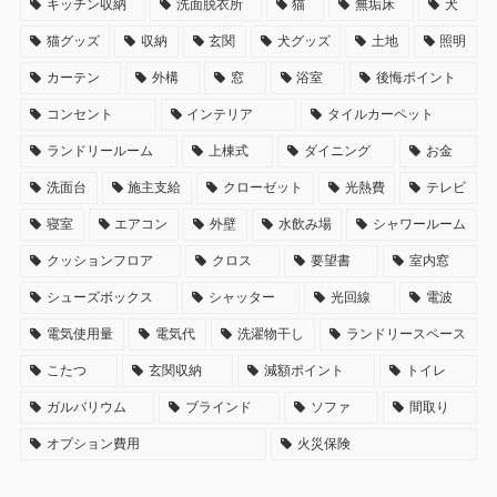
キッチン収納
洗面脱衣所
猫
無垢床
犬
猫グッズ
収納
玄関
犬グッズ
土地
照明
カーテン
外構
窓
浴室
後悔ポイント
コンセント
インテリア
タイルカーペット
ランドリールーム
上棟式
ダイニング
お金
洗面台
施主支給
クローゼット
光熱費
テレビ
寝室
エアコン
外壁
水飲み場
シャワールーム
クッションフロア
クロス
要望書
室内窓
シューズボックス
シャッター
光回線
電波
電気使用量
電気代
洗濯物干し
ランドリースペース
こたつ
玄関収納
減額ポイント
トイレ
ガルバリウム
ブラインド
ソファ
間取り
オプション費用
火災保険