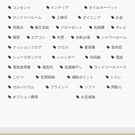
コンセント
インテリア
タイルカーペット
ランドリールーム
上棟式
ダイニング
お金
洗面台
施主支給
クローゼット
光熱費
テレビ
寝室
エアコン
外壁
水飲み場
シャワールーム
クッションフロア
クロス
要望書
室内窓
シューズボックス
シャッター
光回線
電波
電気使用量
電気代
洗濯物干し
ランドリースペース
こたつ
玄関収納
減額ポイント
トイレ
ガルバリウム
ブラインド
ソファ
間取り
オプション費用
火災保険