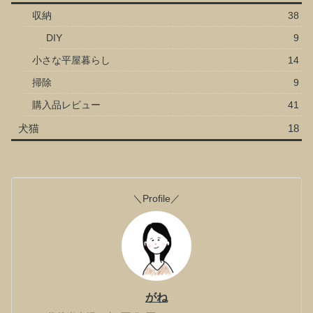
収納
38
DIY
9
小さな平屋暮らし
14
掃除
9
購入品レビュー
41
犬猫
18
＼Profile／
がね