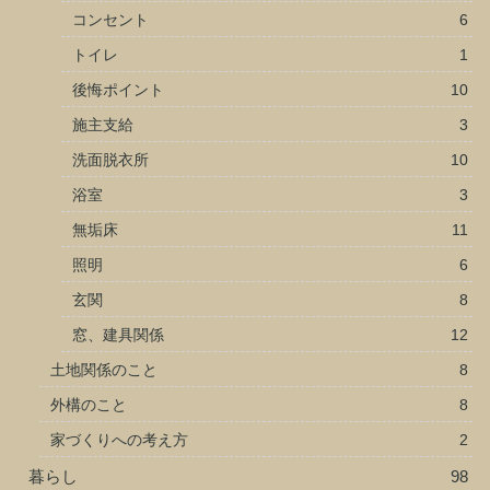
コンセント
6
トイレ
1
後悔ポイント
10
施主支給
3
洗面脱衣所
10
浴室
3
無垢床
11
照明
6
玄関
8
窓、建具関係
12
土地関係のこと
8
外構のこと
8
家づくりへの考え方
2
暮らし
98