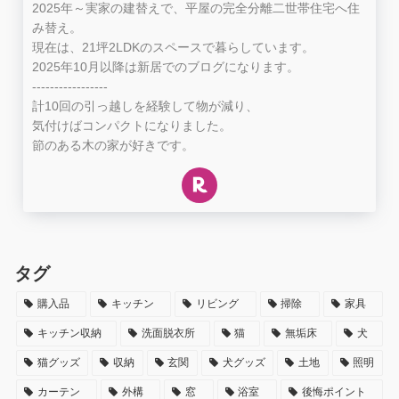
2025年～実家の建替えで、平屋の完全分離二世帯住宅へ住
み替え。
現在は、21坪2LDKのスペースで暮らしています。
2025年10月以降は新居でのブログになります。
-----------------
計10回の引っ越しを経験して物が減り、
気付けばコンパクトになりました。
節のある木の家が好きです。
タグ
購入品
キッチン
リビング
掃除
家具
キッチン収納
洗面脱衣所
猫
無垢床
犬
猫グッズ
収納
玄関
犬グッズ
土地
照明
カーテン
外構
窓
浴室
後悔ポイント