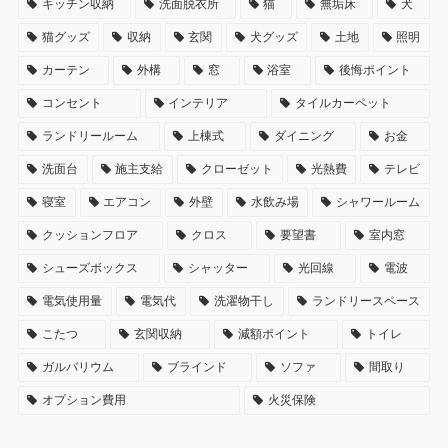
キッチン収納
洗面脱衣所
猫
無垢床
犬
猫グッズ
収納
玄関
犬グッズ
土地
照明
カーテン
外構
窓
浴室
後悔ポイント
コンセント
インテリア
タイルカーペット
ランドリールーム
上棟式
ダイニング
お金
洗面台
施主支給
クローゼット
光熱費
テレビ
寝室
エアコン
外壁
水飲み場
シャワールーム
クッションフロア
クロス
要望書
室内窓
シューズボックス
シャッター
光回線
電波
電気使用量
電気代
洗濯物干し
ランドリースペース
こたつ
玄関収納
減額ポイント
トイレ
ガルバリウム
ブラインド
ソファ
間取り
オプション費用
火災保険