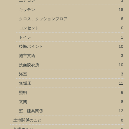
エアコン
3
キッチン
18
クロス、クッションフロア
6
コンセント
6
トイレ
1
後悔ポイント
10
施主支給
3
洗面脱衣所
10
浴室
3
無垢床
11
照明
6
玄関
8
窓、建具関係
12
土地関係のこと
8