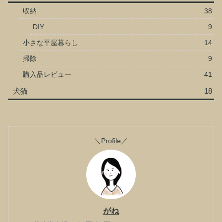
収納
38
DIY
9
小さな平屋暮らし
14
掃除
9
購入品レビュー
41
犬猫
18
＼Profile／
がね