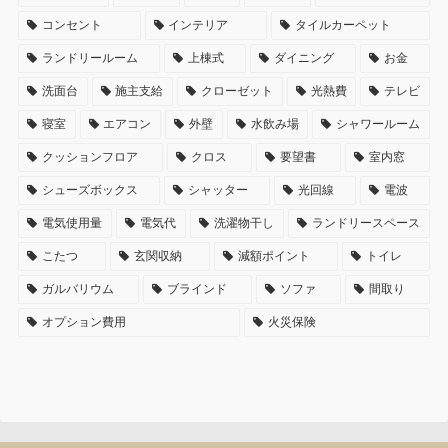
コンセント
インテリア
タイルカーペット
ランドリールーム
上棟式
ダイニング
お金
洗面台
施主支給
クローゼット
光熱費
テレビ
寝室
エアコン
外壁
水飲み場
シャワールーム
クッションフロア
クロス
要望書
室内窓
シューズボックス
シャッター
光回線
電波
電気使用量
電気代
洗濯物干し
ランドリースペース
こたつ
玄関収納
減額ポイント
トイレ
ガルバリウム
ブラインド
ソファ
間取り
オプション費用
火災保険