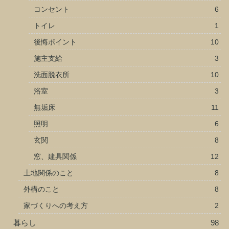
コンセント
6
トイレ
1
後悔ポイント
10
施主支給
3
洗面脱衣所
10
浴室
3
無垢床
11
照明
6
玄関
8
窓、建具関係
12
土地関係のこと
8
外構のこと
8
家づくりへの考え方
2
暮らし
98