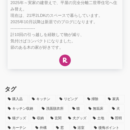
2025年～実家の建替えで、平屋の完全分離二世帯住宅へ住
み替え。
現在は、21坪2LDKのスペースで暮らしています。
2025年10月以降は新居でのブログになります。
-----------------
計10回の引っ越しを経験して物が減り、
気付けばコンパクトになりました。
節のある木の家が好きです。
タグ
購入品
キッチン
リビング
掃除
家具
キッチン収納
洗面脱衣所
猫
無垢床
犬
猫グッズ
収納
玄関
犬グッズ
土地
照明
カーテン
外構
窓
浴室
後悔ポイント