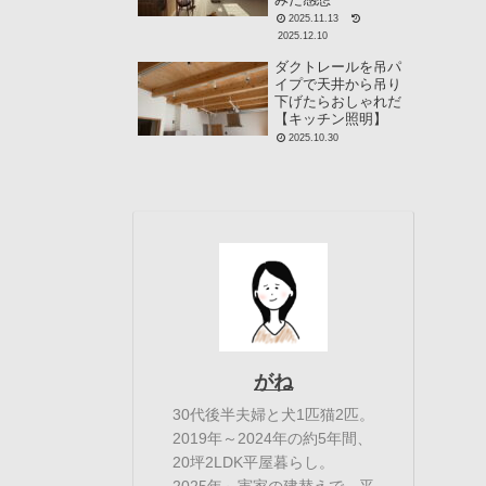
2025.11.13
2025.12.10
ダクトレールを吊パ
イプで天井から吊り
下げたらおしゃれだ
【キッチン照明】
2025.10.30
がね
30代後半夫婦と犬1匹猫2匹。
2019年～2024年の約5年間、
20坪2LDK平屋暮らし。
2025年～実家の建替えで、平