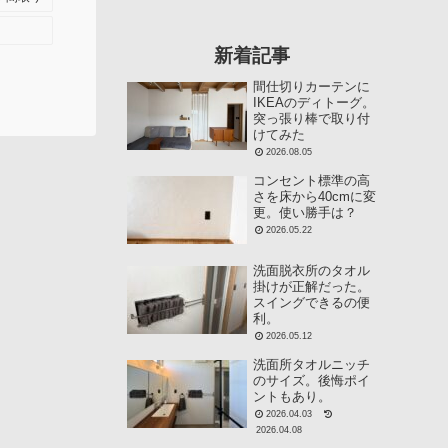
新着記事
間仕切りカーテンに
IKEAのディトーグ。
突っ張り棒で取り付
けてみた
2026.08.05
コンセント標準の高
さを床から40cmに変
更。使い勝手は？
2026.05.22
洗面脱衣所のタオル
掛けが正解だった。
スイングできるの便
利。
2026.05.12
洗面所タオルニッチ
のサイズ。後悔ポイ
ントもあり。
2026.04.03
2026.04.08