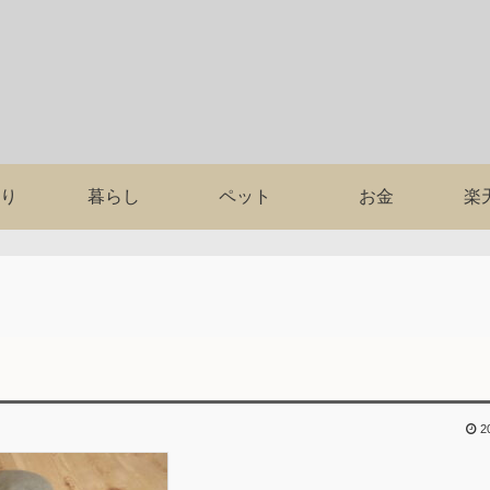
り
暮らし
ペット
お金
楽
2