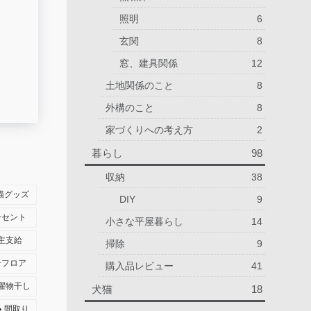
照明
6
玄関
8
窓、建具関係
12
土地関係のこと
8
外構のこと
8
家づくりへの考え方
2
暮らし
98
収納
38
猫グッズ
DIY
9
ンセント
小さな平屋暮らし
14
主支給
掃除
9
ンフロア
購入品レビュー
41
濯物干し
犬猫
18
間取り