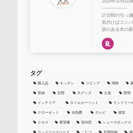
2025年10
-----------------
計10回の引っ
気付けばコンパ
節のある木の家
タグ
購入品
キッチン
リビング
掃除
収納
玄関
犬グッズ
土地
照明
インテリア
タイルカーペット
ランドリー
クローゼット
光熱費
テレビ
寝室
クロス
要望書
室内窓
シューズボックス
ランドリースペース
こたつ
玄関収納
減