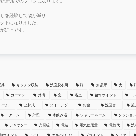
月以降は新居でのブログになります。
越しを経験して物が減り、
クトになりました。
が好きです。
家具
キッチン収納
洗面脱衣所
猫
無垢床
犬
カーテン
外構
窓
浴室
後悔ポイント
コ
ルーム
上棟式
ダイニング
お金
洗面台
施
エアコン
外壁
水飲み場
シャワールーム
クッショ
シャッター
光回線
電波
電気使用量
電気代
洗
額ポイント
トイレ
ガルバリウム
ブラインド
ソファ