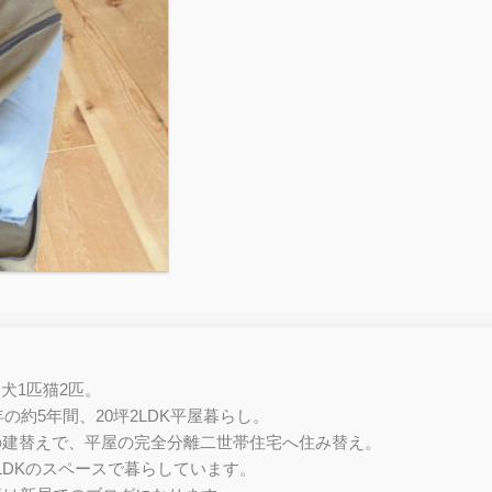
と犬1匹猫2匹。
4年の約5年間、20坪2LDK平屋暮らし。
家の建替えで、平屋の完全分離二世帯住宅へ住み替え。
2LDKのスペースで暮らしています。