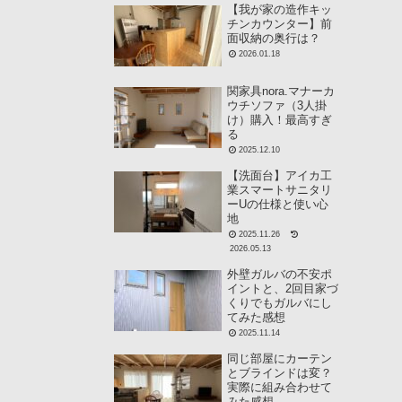
【我が家の造作キッ
チンカウンター】前
面収納の奥行は？
2026.01.18
関家具nora.マナーカ
ウチソファ（3人掛
け）購入！最高すぎ
る
2025.12.10
【洗面台】アイカ工
業スマートサニタリ
ーUの仕様と使い心
地
2025.11.26
2026.05.13
外壁ガルバの不安ポ
イントと、2回目家づ
くりでもガルバにし
てみた感想
2025.11.14
同じ部屋にカーテン
とブラインドは変？
実際に組み合わせて
みた感想