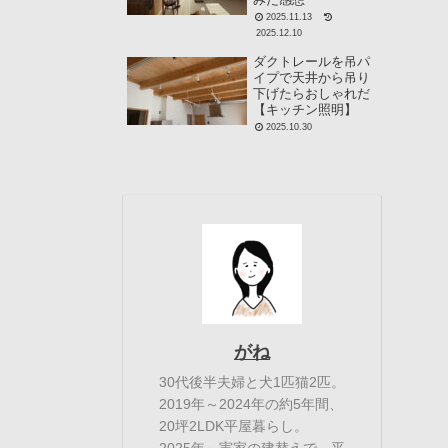
2025.11.13
2025.12.10
ダクトレールを吊パ
イプで天井から吊り
下げたらおしゃれだ
【キッチン照明】
2025.10.30
がね
30代後半夫婦と犬1匹猫2匹。
2019年～2024年の約5年間、
20坪2LDK平屋暮らし。
2025年～実家の建替えで、平