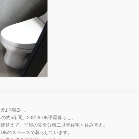
と犬1匹猫2匹。
4年の約5年間、20坪2LDK平屋暮らし。
家の建替えで、平屋の完全分離二世帯住宅へ住み替え。
2LDKのスペースで暮らしています。