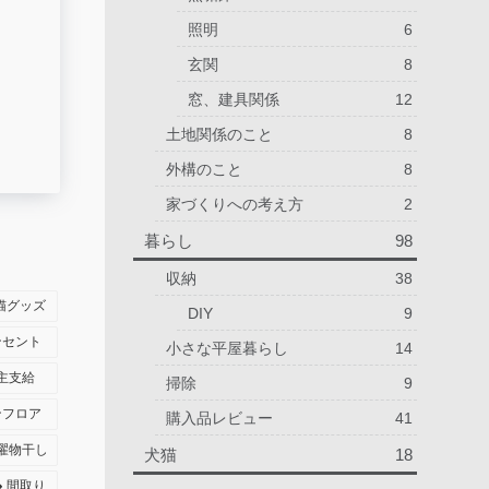
照明
6
玄関
8
窓、建具関係
12
土地関係のこと
8
外構のこと
8
家づくりへの考え方
2
暮らし
98
収納
38
猫グッズ
DIY
9
ンセント
小さな平屋暮らし
14
主支給
掃除
9
ンフロア
購入品レビュー
41
濯物干し
犬猫
18
間取り