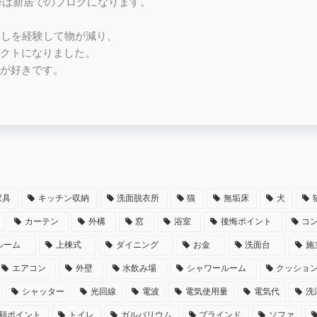
月以降は新居でのブログになります。
越しを経験して物が減り、
クトになりました。
が好きです。
家具
キッチン収納
洗面脱衣所
猫
無垢床
犬
カーテン
外構
窓
浴室
後悔ポイント
コ
ルーム
上棟式
ダイニング
お金
洗面台
施
エアコン
外壁
水飲み場
シャワールーム
クッショ
シャッター
光回線
電波
電気使用量
電気代
洗
額ポイント
トイレ
ガルバリウム
ブラインド
ソファ