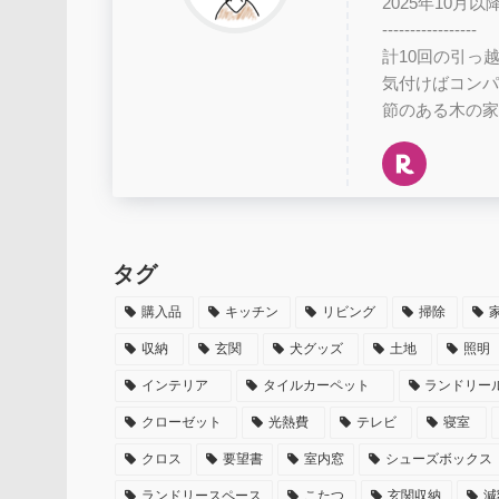
2025年10
-----------------
計10回の引っ
気付けばコンパ
節のある木の家
タグ
購入品
キッチン
リビング
掃除
収納
玄関
犬グッズ
土地
照明
インテリア
タイルカーペット
ランドリー
クローゼット
光熱費
テレビ
寝室
クロス
要望書
室内窓
シューズボックス
ランドリースペース
こたつ
玄関収納
減