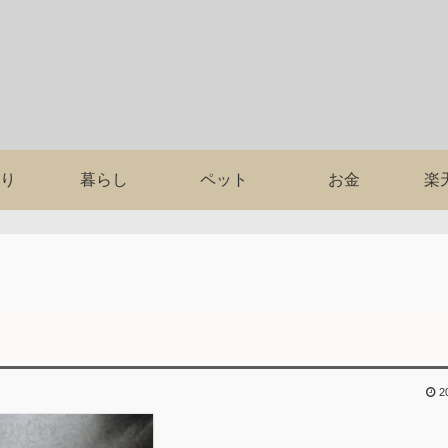
り
暮らし
ペット
お金
楽
2