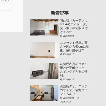
新着記事
間仕切りカーテンに
IKEAのディトーグ。
突っ張り棒で取り付
けてみた
2026.08.05
コンセント標準の高
さを床から40cmに変
更。使い勝手は？
2026.05.22
洗面脱衣所のタオル
掛けが正解だった。
スイングできるの便
利。
2026.05.12
洗面所タオルニッチ
のサイズ。後悔ポイ
ントもあり。
2026.04.03
2026.04.08