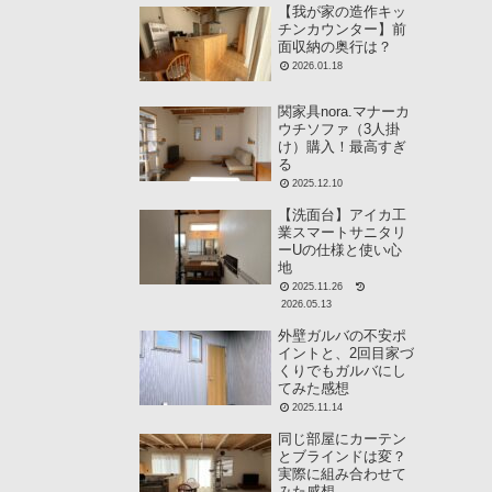
【我が家の造作キッ
チンカウンター】前
面収納の奥行は？
2026.01.18
関家具nora.マナーカ
ウチソファ（3人掛
け）購入！最高すぎ
る
2025.12.10
【洗面台】アイカ工
業スマートサニタリ
ーUの仕様と使い心
地
2025.11.26
2026.05.13
外壁ガルバの不安ポ
イントと、2回目家づ
くりでもガルバにし
てみた感想
2025.11.14
同じ部屋にカーテン
とブラインドは変？
実際に組み合わせて
みた感想