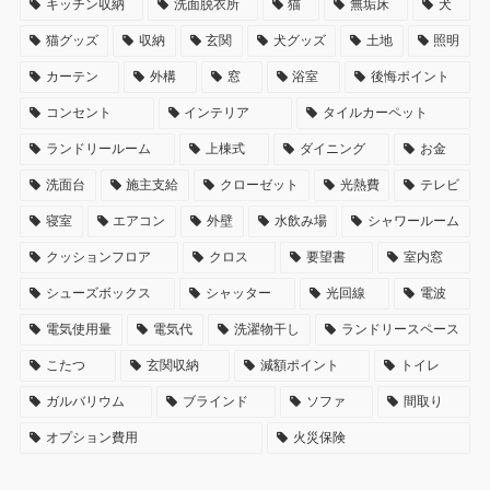
キッチン収納
洗面脱衣所
猫
無垢床
犬
猫グッズ
収納
玄関
犬グッズ
土地
照明
カーテン
外構
窓
浴室
後悔ポイント
コンセント
インテリア
タイルカーペット
ランドリールーム
上棟式
ダイニング
お金
洗面台
施主支給
クローゼット
光熱費
テレビ
寝室
エアコン
外壁
水飲み場
シャワールーム
クッションフロア
クロス
要望書
室内窓
シューズボックス
シャッター
光回線
電波
電気使用量
電気代
洗濯物干し
ランドリースペース
こたつ
玄関収納
減額ポイント
トイレ
ガルバリウム
ブラインド
ソファ
間取り
オプション費用
火災保険