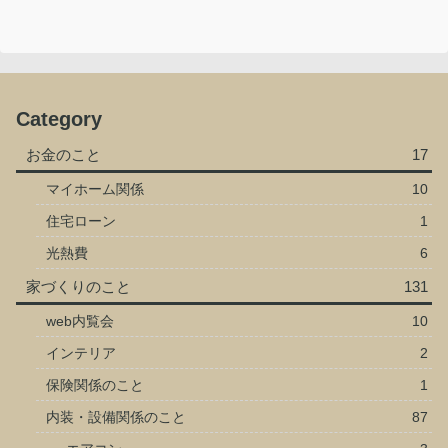
Category
お金のこと
17
マイホーム関係
10
住宅ローン
1
光熱費
6
家づくりのこと
131
web内覧会
10
インテリア
2
保険関係のこと
1
内装・設備関係のこと
87