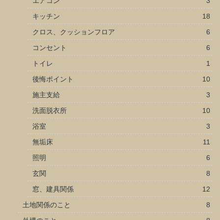
エアコン
3
キッチン
18
クロス、クッションフロア
6
コンセント
6
トイレ
1
後悔ポイント
10
施主支給
3
洗面脱衣所
10
浴室
3
無垢床
11
照明
6
玄関
8
窓、建具関係
12
土地関係のこと
8