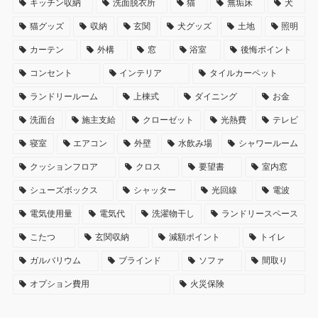
キッチン収納
洗面脱衣所
猫
無垢床
犬
猫グッズ
収納
玄関
犬グッズ
土地
照明
カーテン
外構
窓
浴室
後悔ポイント
コンセント
インテリア
タイルカーペット
ランドリールーム
上棟式
ダイニング
お金
洗面台
施主支給
クローゼット
光熱費
テレビ
寝室
エアコン
外壁
水飲み場
シャワールーム
クッションフロア
クロス
要望書
室内窓
シューズボックス
シャッター
光回線
電波
電気使用量
電気代
洗濯物干し
ランドリースペース
こたつ
玄関収納
減額ポイント
トイレ
ガルバリウム
ブラインド
ソファ
間取り
オプション費用
火災保険