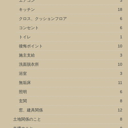
エアコン
3
キッチン
18
クロス、クッションフロア
6
コンセント
6
トイレ
1
後悔ポイント
10
施主支給
3
洗面脱衣所
10
浴室
3
無垢床
11
照明
6
玄関
8
窓、建具関係
12
土地関係のこと
8