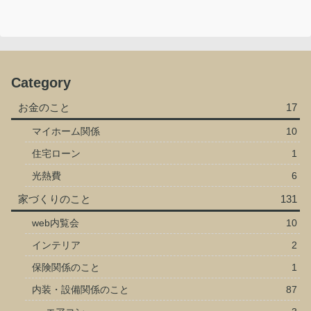
Category
お金のこと
17
マイホーム関係
10
住宅ローン
1
光熱費
6
家づくりのこと
131
web内覧会
10
インテリア
2
保険関係のこと
1
内装・設備関係のこと
87