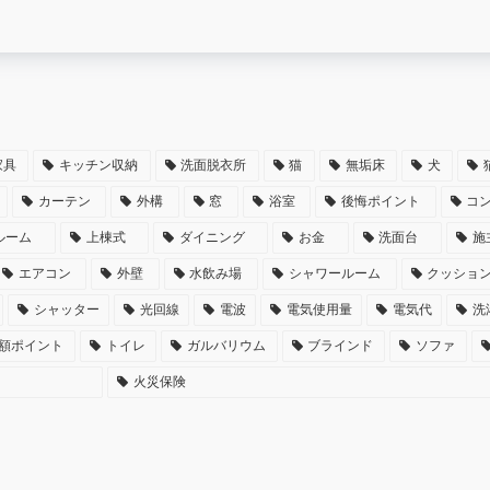
家具
キッチン収納
洗面脱衣所
猫
無垢床
犬
カーテン
外構
窓
浴室
後悔ポイント
コ
ルーム
上棟式
ダイニング
お金
洗面台
施
エアコン
外壁
水飲み場
シャワールーム
クッショ
シャッター
光回線
電波
電気使用量
電気代
洗
額ポイント
トイレ
ガルバリウム
ブラインド
ソファ
火災保険