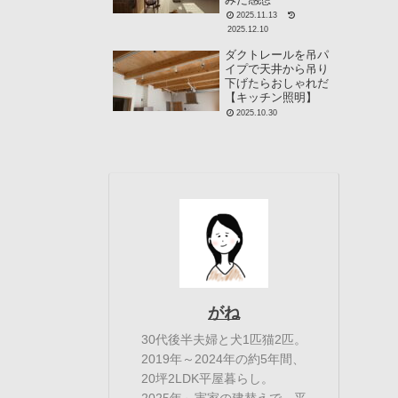
2025.11.13
2025.12.10
ダクトレールを吊パ
イプで天井から吊り
下げたらおしゃれだ
【キッチン照明】
2025.10.30
がね
30代後半夫婦と犬1匹猫2匹。
2019年～2024年の約5年間、
20坪2LDK平屋暮らし。
2025年～実家の建替えで、平