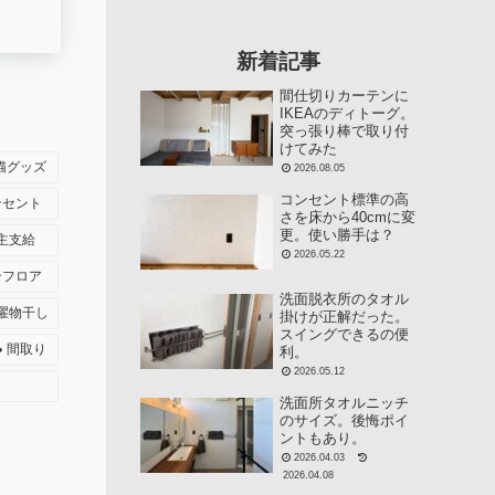
新着記事
間仕切りカーテンに
IKEAのディトーグ。
突っ張り棒で取り付
けてみた
猫グッズ
2026.08.05
コンセント標準の高
ンセント
さを床から40cmに変
更。使い勝手は？
主支給
2026.05.22
ンフロア
洗面脱衣所のタオル
濯物干し
掛けが正解だった。
スイングできるの便
間取り
利。
2026.05.12
洗面所タオルニッチ
のサイズ。後悔ポイ
ントもあり。
2026.04.03
2026.04.08