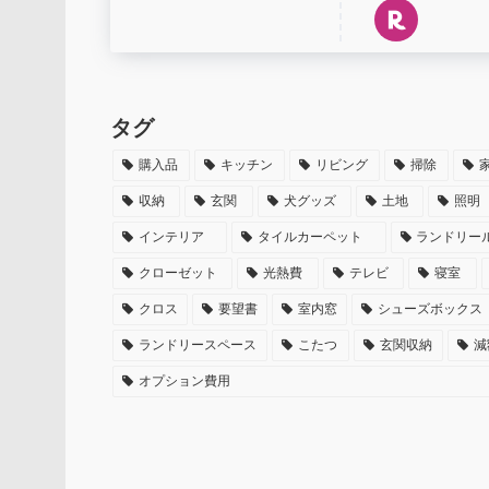
タグ
購入品
キッチン
リビング
掃除
収納
玄関
犬グッズ
土地
照明
インテリア
タイルカーペット
ランドリー
クローゼット
光熱費
テレビ
寝室
クロス
要望書
室内窓
シューズボックス
ランドリースペース
こたつ
玄関収納
減
オプション費用