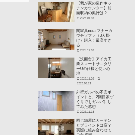
【我が家の造作キッ
チンカウンター】前
面収納の奥行は？
2026.01.18
関家具nora.マナーカ
ウチソファ（3人掛
け）購入！最高すぎ
る
2025.12.10
【洗面台】アイカ工
業スマートサニタリ
ーUの仕様と使い心
地
2025.11.26
2026.05.13
外壁ガルバの不安ポ
イントと、2回目家づ
くりでもガルバにし
てみた感想
2025.11.14
同じ部屋にカーテン
とブラインドは変？
実際に組み合わせて
みた感想