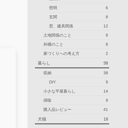
照明
6
玄関
8
窓、建具関係
12
土地関係のこと
8
外構のこと
8
家づくりへの考え方
2
暮らし
98
収納
38
DIY
9
小さな平屋暮らし
14
掃除
9
購入品レビュー
41
犬猫
18