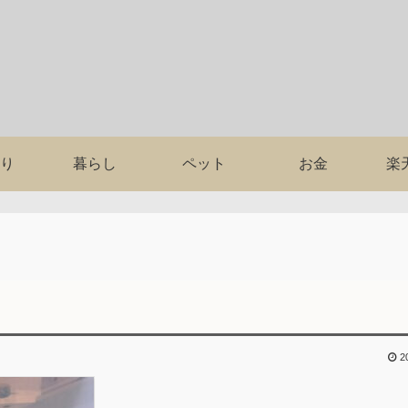
り
暮らし
ペット
お金
楽
2