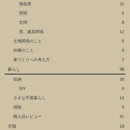
無垢床
11
照明
6
玄関
8
窓、建具関係
12
土地関係のこと
8
外構のこと
8
家づくりへの考え方
2
暮らし
98
収納
38
DIY
9
小さな平屋暮らし
14
掃除
9
購入品レビュー
41
犬猫
18