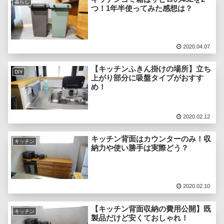
暮らし
つ！1年半使ってみた感想は？
2020.04.07
【キッチンふきん掛けの場所】立ち
DIY
上がり部分に吸盤タイプがおすす
め！
2020.02.12
キッチン背面はカウンターのみ！収
キッチン
納力や使い勝手は実際どう？
2020.02.10
【キッチン背面収納の費用公開】既
キッチン
製品だけど安くておしゃれ！