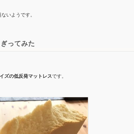
題ないようです。
ちぎってみた
イズの低反発マットレス
です。