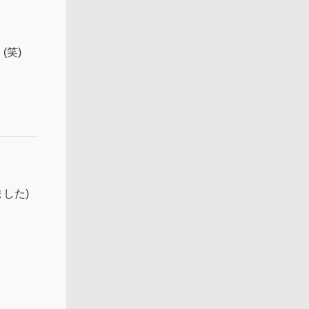
笑)
した)