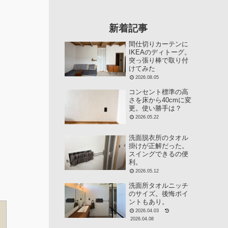
新着記事
間仕切りカーテンに
IKEAのディトーグ。
突っ張り棒で取り付
けてみた
2026.08.05
コンセント標準の高
さを床から40cmに変
更。使い勝手は？
2026.05.22
洗面脱衣所のタオル
掛けが正解だった。
スイングできるの便
利。
2026.05.12
洗面所タオルニッチ
のサイズ。後悔ポイ
ントもあり。
2026.04.03
2026.04.08