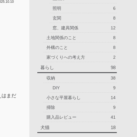
025.10.10
照明
6
玄関
8
窓、建具関係
12
土地関係のこと
8
外構のこと
8
家づくりへの考え方
2
暮らし
98
収納
38
DIY
9
えはまだ
小さな平屋暮らし
14
掃除
9
購入品レビュー
41
犬猫
18