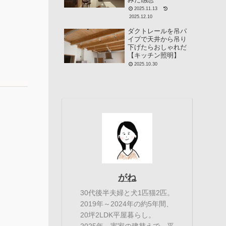
2025.11.13
2025.12.10
ダクトレールを吊パ
イプで天井から吊り
下げたらおしゃれだ
【キッチン照明】
2025.10.30
がね
30代後半夫婦と犬1匹猫2匹。
2019年～2024年の約5年間、
20坪2LDK平屋暮らし。
2025年～実家の建替えで、平