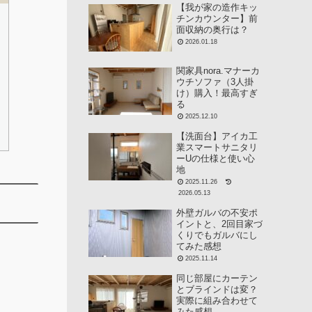
【我が家の造作キッ
チンカウンター】前
面収納の奥行は？
2026.01.18
関家具nora.マナーカ
ウチソファ（3人掛
け）購入！最高すぎ
る
2025.12.10
【洗面台】アイカ工
業スマートサニタリ
ーUの仕様と使い心
地
2025.11.26
2026.05.13
外壁ガルバの不安ポ
イントと、2回目家づ
くりでもガルバにし
てみた感想
2025.11.14
同じ部屋にカーテン
とブラインドは変？
実際に組み合わせて
みた感想