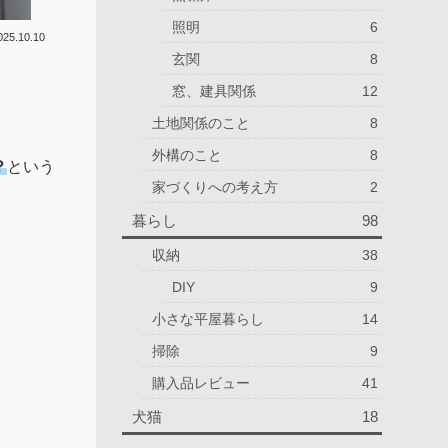
照明
6
025.10.10
玄関
8
窓、建具関係
12
土地関係のこと
8
外構のこと
8
？
という
家づくりへの考え方
2
暮らし
98
収納
38
DIY
9
小さな平屋暮らし
14
掃除
9
購入品レビュー
41
犬猫
18