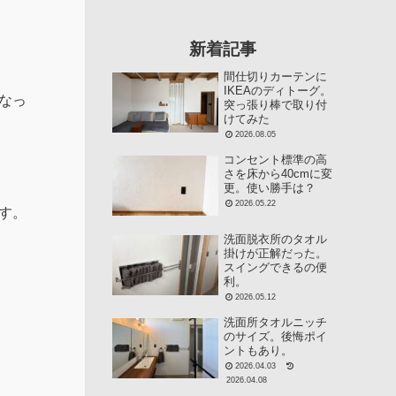
新着記事
間仕切りカーテンに
IKEAのディトーグ。
なっ
突っ張り棒で取り付
けてみた
2026.08.05
コンセント標準の高
さを床から40cmに変
更。使い勝手は？
2026.05.22
す。
洗面脱衣所のタオル
掛けが正解だった。
スイングできるの便
利。
2026.05.12
洗面所タオルニッチ
のサイズ。後悔ポイ
ントもあり。
2026.04.03
2026.04.08