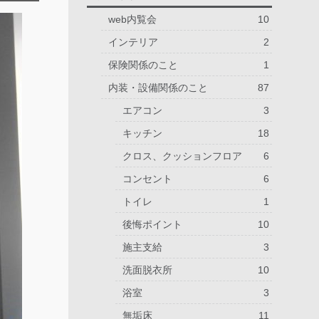
web内覧会
10
インテリア
2
保険関係のこと
1
内装・設備関係のこと
87
エアコン
3
キッチン
18
クロス、クッションフロア
6
コンセント
6
トイレ
1
後悔ポイント
10
施主支給
3
洗面脱衣所
10
浴室
3
無垢床
11