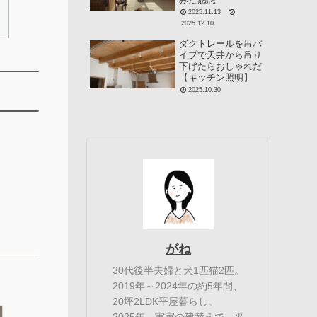
2025.11.13
2025.12.10
ダクトレールを吊パ
イプで天井から吊り
下げたらおしゃれだ
【キッチン照明】
2025.10.30
がね
30代後半夫婦と犬1匹猫2匹。
2019年～2024年の約5年間、
20坪2LDK平屋暮らし。
2025年～実家の建替えで、平