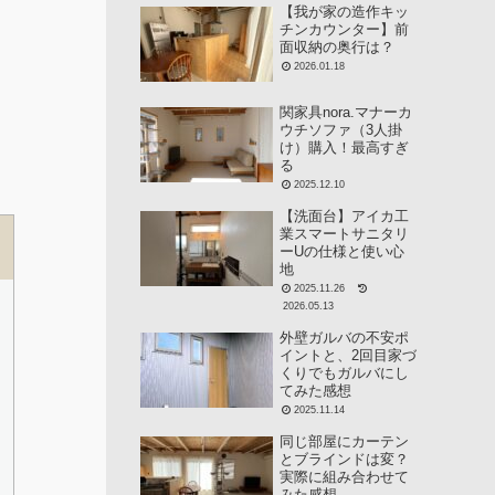
【我が家の造作キッ
チンカウンター】前
面収納の奥行は？
2026.01.18
関家具nora.マナーカ
ウチソファ（3人掛
け）購入！最高すぎ
る
2025.12.10
【洗面台】アイカ工
業スマートサニタリ
ーUの仕様と使い心
地
2025.11.26
2026.05.13
外壁ガルバの不安ポ
イントと、2回目家づ
くりでもガルバにし
てみた感想
2025.11.14
同じ部屋にカーテン
とブラインドは変？
実際に組み合わせて
みた感想