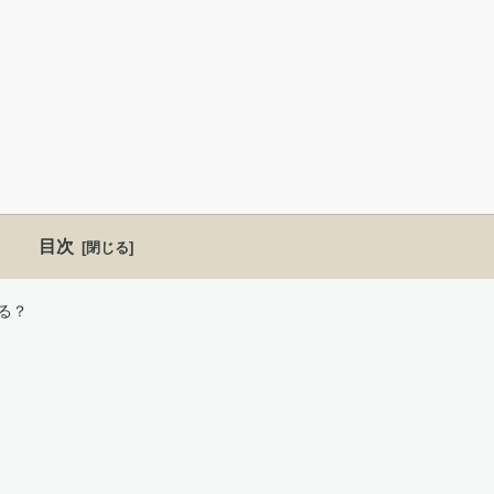
目次
る？