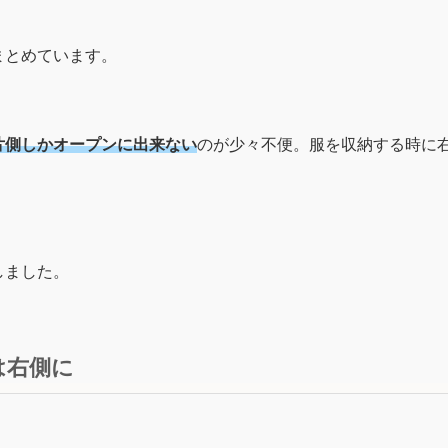
まとめています。
片側しかオープンに出来ない
のが少々不便。服を収納する時に
しました。
は右側に