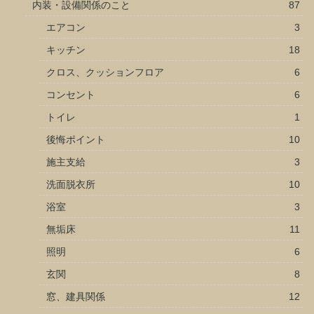
内装・設備関係のこと
87
エアコン
3
キッチン
18
クロス、クッションフロア
6
コンセント
6
トイレ
1
後悔ポイント
10
施主支給
3
洗面脱衣所
10
浴室
3
無垢床
11
照明
6
玄関
8
窓、建具関係
12