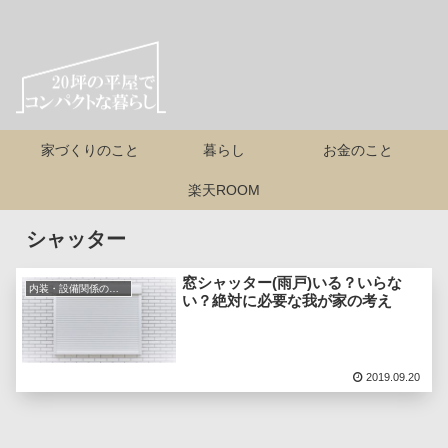
家づくりのこと
暮らし
お金のこと
楽天ROOM
シャッター
窓シャッター(雨戸)いる？いらな
内装・設備関係のこと
い？絶対に必要な我が家の考え
2019.09.20