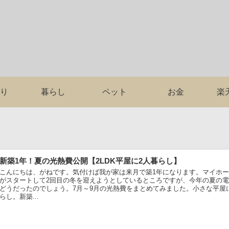
り
暮らし
ペット
お金
楽
新築1年！夏の光熱費公開【2LDK平屋に2人暮らし】
こんにちは、がねです。気付けば我が家は来月で築1年になります。マイホ
がスタートして2回目の冬を迎えようとしているところですが、今年の夏の
どうだったのでしょう。7月～9月の光熱費をまとめてみました。小さな平屋
らし。新築...