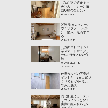
【我が家の造作キッ
チンカウンター】前
面収納の奥行は？
2026.01.18
関家具nora.マナーカ
ウチソファ（3人掛
け）購入！最高すぎ
る
2025.12.10
【洗面台】アイカ工
業スマートサニタリ
ーUの仕様と使い心
地
2025.11.26
2026.05.13
外壁ガルバの不安ポ
イントと、2回目家づ
くりでもガルバにし
てみた感想
2025.11.14
同じ部屋にカーテン
とブラインドは変？
実際に組み合わせて
みた感想