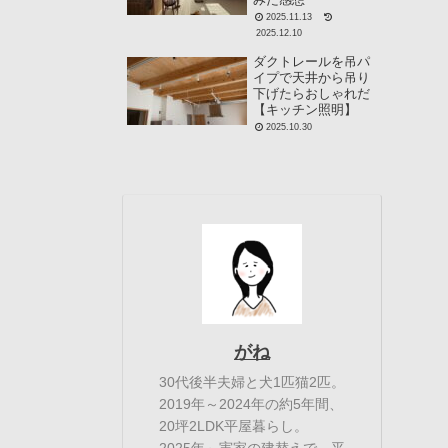
2025.11.13
2025.12.10
ダクトレールを吊パ
イプで天井から吊り
下げたらおしゃれだ
【キッチン照明】
2025.10.30
がね
30代後半夫婦と犬1匹猫2匹。
2019年～2024年の約5年間、
20坪2LDK平屋暮らし。
2025年～実家の建替えで、平