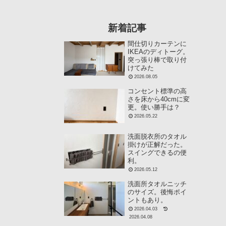
新着記事
間仕切りカーテンに
IKEAのディトーグ。
突っ張り棒で取り付
けてみた
2026.08.05
コンセント標準の高
さを床から40cmに変
更。使い勝手は？
2026.05.22
洗面脱衣所のタオル
掛けが正解だった。
スイングできるの便
利。
2026.05.12
洗面所タオルニッチ
のサイズ。後悔ポイ
ントもあり。
2026.04.03
2026.04.08