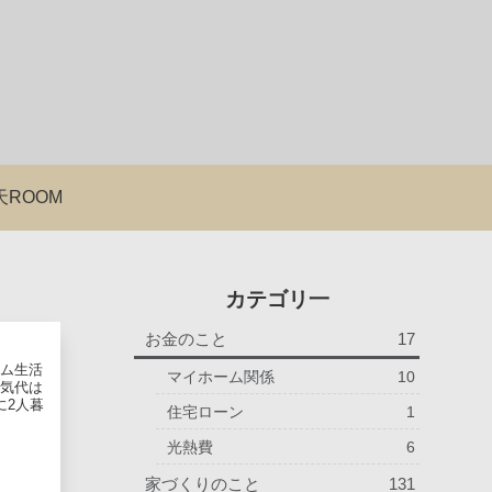
天ROOM
カテゴリ一
お金のこと
17
ーム生活
マイホーム関係
10
電気代は
に2人暮
住宅ローン
1
光熱費
6
家づくりのこと
131