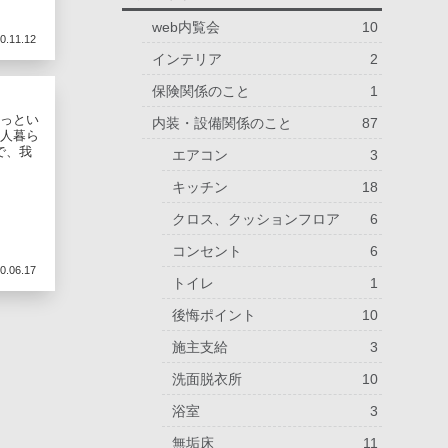
web内覧会
10
0.11.12
インテリア
2
保険関係のこと
1
あっとい
内装・設備関係のこと
87
二人暮ら
で、我
エアコン
3
キッチン
18
クロス、クッションフロア
6
コンセント
6
0.06.17
トイレ
1
後悔ポイント
10
施主支給
3
洗面脱衣所
10
浴室
3
無垢床
11