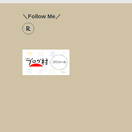
＼Follow Me／