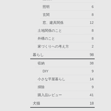
照明
6
玄関
8
窓、建具関係
12
土地関係のこと
8
外構のこと
8
家づくりへの考え方
2
暮らし
98
収納
38
DIY
9
小さな平屋暮らし
14
掃除
9
購入品レビュー
41
犬猫
18