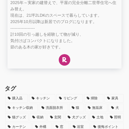
2025年～実家の建替えで、平屋の完全分離二世帯住宅へ住
み替え。
現在は、21坪2LDKのスペースで暮らしています。
2025年10月以降は新居でのブログになります。
-----------------
計10回の引っ越しを経験して物が減り、
気付けばコンパクトになりました。
節のある木の家が好きです。
タグ
購入品
キッチン
リビング
掃除
家具
キッチン収納
洗面脱衣所
猫
無垢床
犬
猫グッズ
収納
玄関
犬グッズ
土地
照明
カーテン
外構
窓
浴室
後悔ポイント