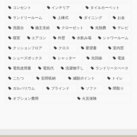
コンセント
インテリア
タイルカーペット
ランドリールーム
上棟式
ダイニング
お金
洗面台
施主支給
クローゼット
光熱費
テレビ
寝室
エアコン
外壁
水飲み場
シャワールーム
クッションフロア
クロス
要望書
室内窓
シューズボックス
シャッター
光回線
電波
電気使用量
電気代
洗濯物干し
ランドリースペース
こたつ
玄関収納
減額ポイント
トイレ
ガルバリウム
ブラインド
ソファ
間取り
オプション費用
火災保険