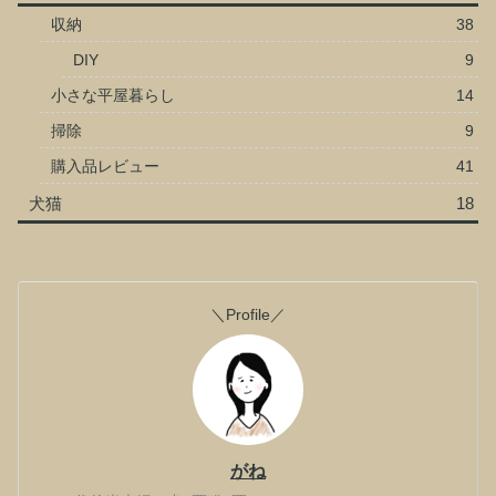
収納
38
DIY
9
小さな平屋暮らし
14
掃除
9
購入品レビュー
41
犬猫
18
＼Profile／
がね