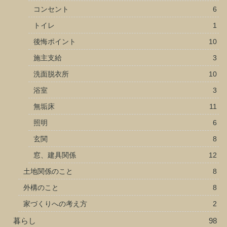
コンセント
6
トイレ
1
後悔ポイント
10
施主支給
3
洗面脱衣所
10
浴室
3
無垢床
11
照明
6
玄関
8
窓、建具関係
12
土地関係のこと
8
外構のこと
8
家づくりへの考え方
2
暮らし
98