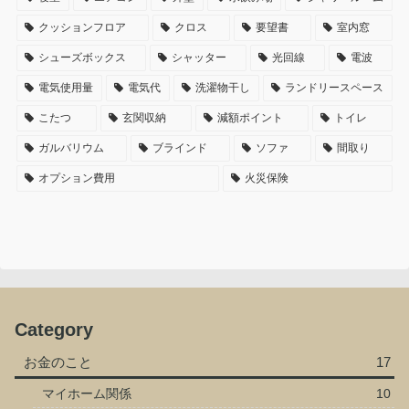
クッションフロア
クロス
要望書
室内窓
シューズボックス
シャッター
光回線
電波
電気使用量
電気代
洗濯物干し
ランドリースペース
こたつ
玄関収納
減額ポイント
トイレ
ガルバリウム
ブラインド
ソファ
間取り
オプション費用
火災保険
Category
お金のこと
17
マイホーム関係
10