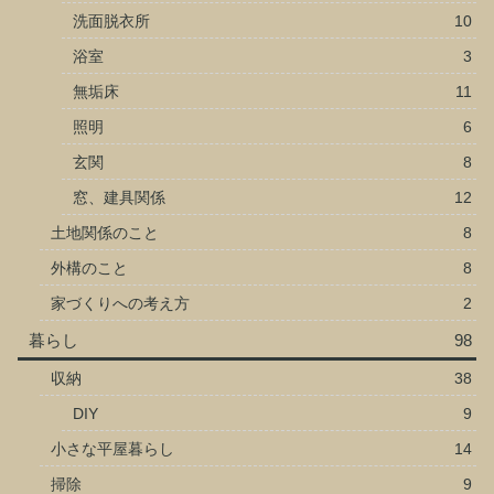
洗面脱衣所
10
浴室
3
無垢床
11
照明
6
玄関
8
窓、建具関係
12
土地関係のこと
8
外構のこと
8
家づくりへの考え方
2
暮らし
98
収納
38
DIY
9
小さな平屋暮らし
14
掃除
9