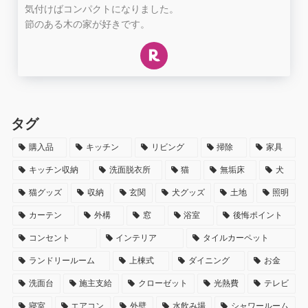
気付けばコンパクトになりました。
節のある木の家が好きです。
タグ
購入品
キッチン
リビング
掃除
家具
キッチン収納
洗面脱衣所
猫
無垢床
犬
猫グッズ
収納
玄関
犬グッズ
土地
照明
カーテン
外構
窓
浴室
後悔ポイント
コンセント
インテリア
タイルカーペット
ランドリールーム
上棟式
ダイニング
お金
洗面台
施主支給
クローゼット
光熱費
テレビ
寝室
エアコン
外壁
水飲み場
シャワールーム